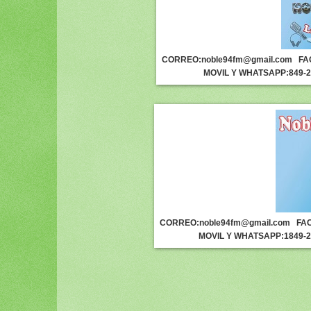
CORREO:noble94fm@gmail.com
FA
MOVIL Y WHATSAPP:849-
CORREO:noble94fm@gmail.com
FAC
MOVIL Y WHATSAPP:1849-