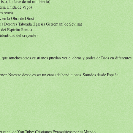
sto, la clave de mi ministerio)
lesia Unida de Vigo)
s retos)
y en la Obra de Dios)
ría Dolores Taboada (Iglesia Getsemaní de Sevilla)
del Espíritu Santo)
identidad del creyente)
 que muchos otros cristianos puedan ver el obrar y poder de Dios en diferentes
eñor. Nuestro deseo es ser un canal de bendiciones. Saludos desde España.
el canal de You Tube: Cristianos Evangélicos por el Mundo.