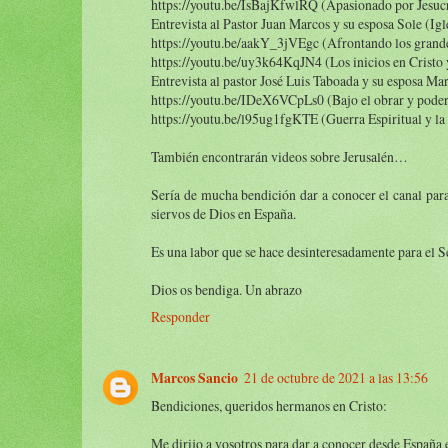
https://youtu.be/IsBajKfwlRQ (Apasionado por Jesucri
Entrevista al Pastor Juan Marcos y su esposa Sole (Ig
https://youtu.be/aakY_3jVEgc (Afrontando los grande
https://youtu.be/uy3k64KqJN4 (Los inicios en Cristo 
Entrevista al pastor José Luis Taboada y su esposa Ma
https://youtu.be/IDeX6VCpLs0 (Bajo el obrar y poder 
https://youtu.be/l95ug1fgKTE (Guerra Espiritual y la 
También encontrarán videos sobre Jerusalén…
Sería de mucha bendición dar a conocer el canal para
siervos de Dios en España.
Es una labor que se hace desinteresadamente para el S
Dios os bendiga. Un abrazo
Responder
Marcos Sancio
21 de octubre de 2021 a las 13:56
Bendiciones, queridos hermanos en Cristo:
Me dirijo a vosotros para dar a conocer desde España 