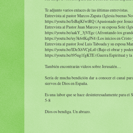
Te adjunto varios enlaces de las últimas entrevistas.
Entrevista al pastor Marcos Zapata (Iglesia buenas No
https://youtu.be/IsBajKfwlRQ (Apasionado por Jesucri
Entrevista al Pastor Juan Marcos y su esposa Sole (Ig
https://youtu.be/aakY_3jVEgc (Afrontando los grande
https://youtu.be/uy3k64KqJN4 (Los inicios en Cristo 
Entrevista al pastor José Luis Taboada y su esposa Ma
https://youtu.be/IDeX6VCpLs0 (Bajo el obrar y poder 
https://youtu.be/l95ug1fgKTE (Guerra Espiritual y la 
También encontrarán videos sobre Jerusalén…
Sería de mucha bendición dar a conocer el canal para
siervos de Dios en España.
Es una labor que se hace desinteresadamente para el 
5-8
Dios os bendiga. Un abrazo.